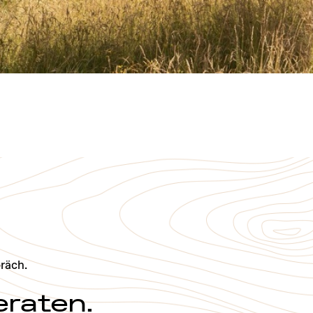
räch.
eraten.