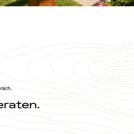
räch.
eraten.