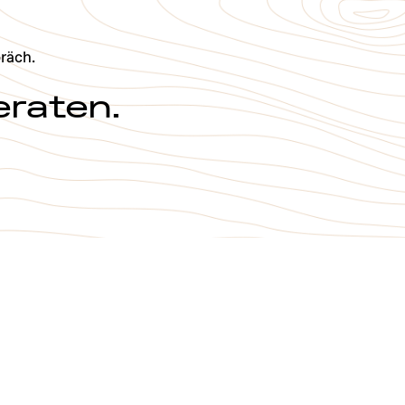
räch.
eraten.